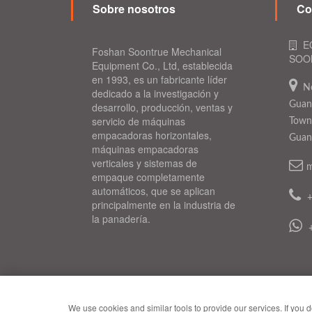
Sobre nosotros
Co
E
Foshan Soontrue Mechanical
SOON
Equipment Co., Ltd, establecida
en 1993, es un fabricante líder
N
dedicado a la investigación y
Guang
desarrollo, producción, ventas y
servicio de máquinas
Town,
empacadoras horizontales,
Guan
máquinas empacadoras
verticales y sistemas de
m
empaque completamente
automáticos, que se aplican
principalmente en la industria de
la panadería.
©
2020
Reservados todos los derechos
Condiciones de uso y po
We use cookies and similar tools to provide our services. If you d