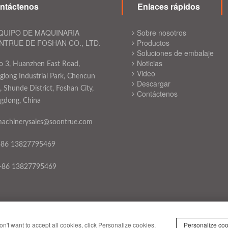
ntáctenos
Enlaces rápidos
QUIPO DE MAQUINARIA
Sobre nosotros
TRUE DE FOSHAN CO., LTD.
Productos
Soluciones de embalaje
Noticias
o 3, Huanzhen East Road,
Video
long Industrial Park, Chencun
Descargar
 Shunde District, Foshan City,
Contáctenos
gdong, China
achinerysales@soontrue.com
+86 13827795469
+86 13827795469
lítica de privacidad
on't want to accept all cookies, click Personalize cookies.
Personalize coo