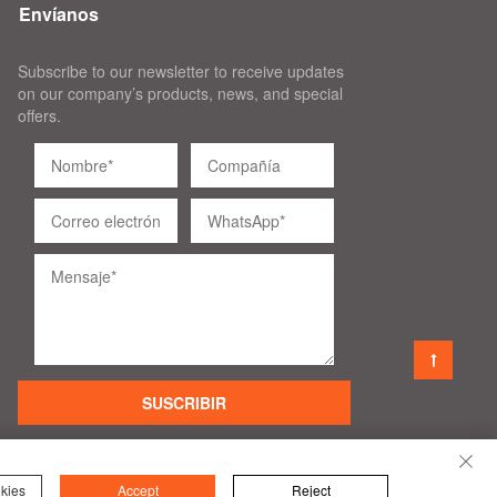
Envíanos
Subscribe to our newsletter to receive updates
on our company’s products, news, and special
offers.
SUSCRIBIR
kies
Accept
Reject