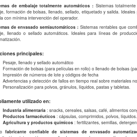
emas de embalaje totalmente automáticos
:
Sistemas totalmente 
je, formación de bolsas, llenado, sellado, etiquetado y salida. Ideale
la con mínima intervención del operador.
emas de envasado semiautomáticos
:
Sistemas rentables que comb
je, llenado o sellado automáticos. Ideales para líneas de produc
matización.
ciones principales:
Pesaje, llenado y sellado automático
Formación de bolsas (para películas en rollo) o llenado de bolsas (p
Impresión de números de lote y códigos de fecha
Advertencias y detección de fallos en tiempo real sobre materiales n
Personalización para polvos, gránulos, líquidos, pastas y tabletas.
liamente utilizado en:
Industria alimentaria
: snacks, cereales, salsas, café, alimentos co
Productos farmacéuticos
: cápsulas, comprimidos, polvos, líquidos.
Agricultura y productos químicos
: fertilizantes, semillas, deterge
mo
fabricante confiable de sistemas de envasado automatiza