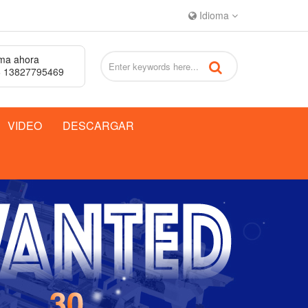
Idioma
ma ahora
 13827795469
VIDEO
DESCARGAR